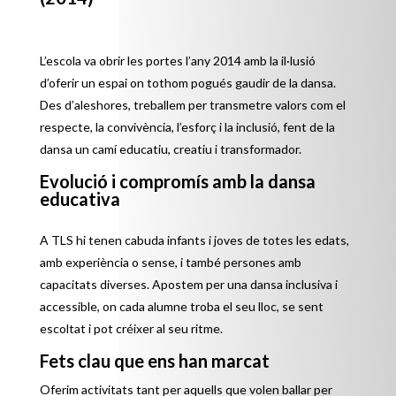
L’escola va obrir les portes l’any 2014 amb la il·lusió
d’oferir un espai on tothom pogués gaudir de la dansa.
Des d’aleshores, treballem per transmetre valors com el
respecte, la convivència, l’esforç i la inclusió, fent de la
dansa un camí educatiu, creatiu i transformador.
Evolució i compromís amb la dansa
educativa
A TLS hi tenen cabuda infants i joves de totes les edats,
amb experiència o sense, i també persones amb
capacitats diverses. Apostem per una dansa inclusiva i
accessible, on cada alumne troba el seu lloc, se sent
escoltat i pot créixer al seu ritme.
Fets clau que ens han marcat
Oferim activitats tant per aquells que volen ballar per