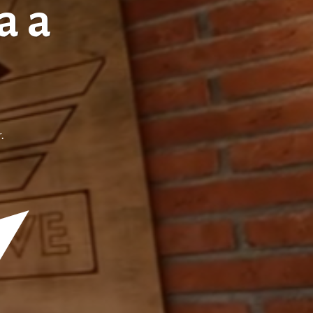
a a
.