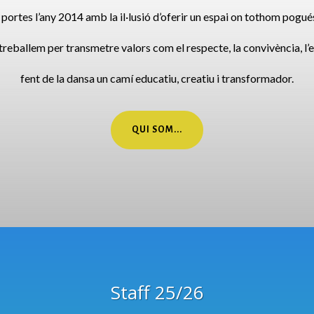
s portes l’any 2014 amb la il·lusió d’oferir un espai on tothom pogué
treballem per transmetre valors com el respecte, la convivència, l’esf
fent de la dansa un camí educatiu, creatiu i transformador.
QUI SOM...
Staff 25/26